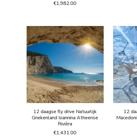
€
1,982.00
12 daagse fly drive Natuurlijk
12 da
Griekenland Ioannina Atheense
Macedoni
Rivièra
€
1,431.00