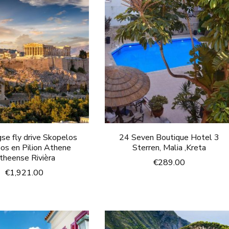
se fly drive Skopelos
24 Seven Boutique Hotel 3
hos en Pilion Athene
Sterren, Malia ,Kreta
theense Rivièra
€
289.00
€
1,921.00