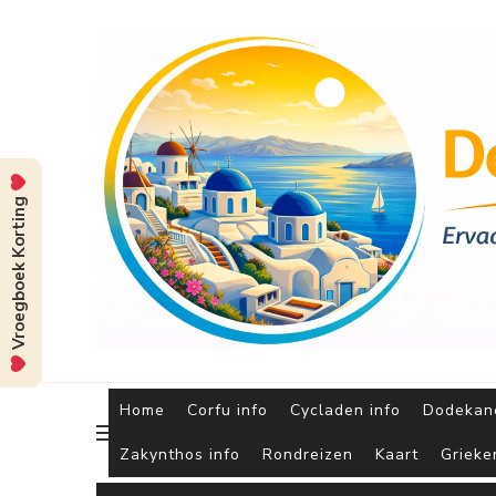
Vroegboek Korting
Home
Corfu info
Cycladen info
Dodekane
Zakynthos info
Rondreizen
Kaart
Grieke