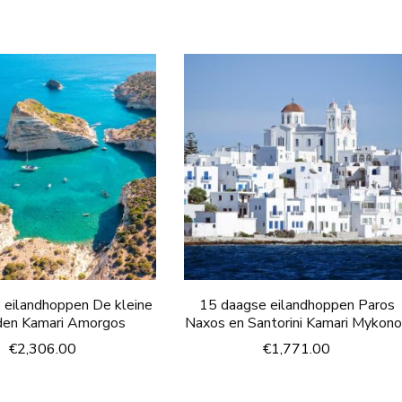
 eilandhoppen De kleine
15 daagse eilandhoppen Paros
den Kamari Amorgos
Naxos en Santorini Kamari Mykon
€
2,306.00
€
1,771.00