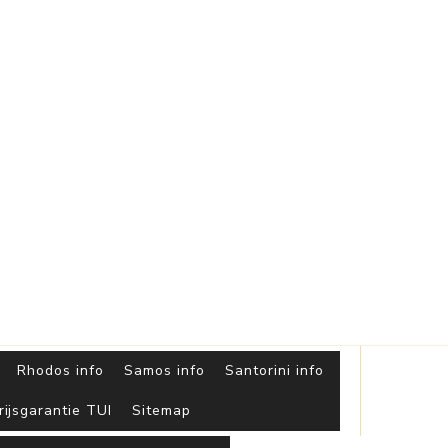
Griekse
Eilanden
Rhodos info
Samos info
Santorini info
rijsgarantie TUI
Sitemap