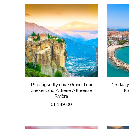
15 daagse fly drive Grand Tour
15 daags
Griekenland Athene Atheense
Kr
Rivièra
€
1,149.00