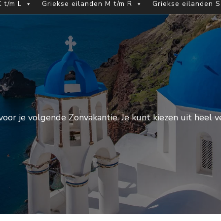
 t/m L
Griekse eilanden M t/m R
Griekse eilanden S
or je volgende Zonvakantie. Je kunt kiezen uit heel v