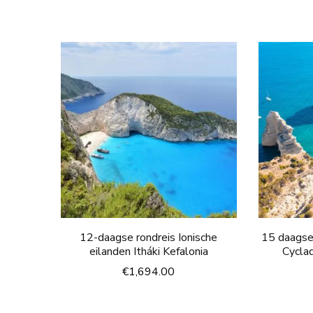
12-daagse rondreis Ionische
15 daagse
eilanden Itháki Kefalonia
Cycla
€
1,694.00