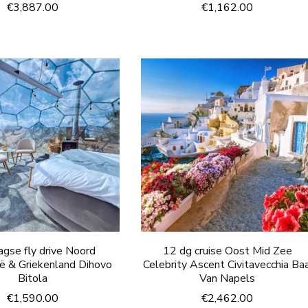
€
3,887.00
€
1,162.00
agse fly drive Noord
12 dg cruise Oost Mid Zee
ë & Griekenland Dihovo
Celebrity Ascent Civitavecchia Baa
Bitola
Van Napels
€
1,590.00
€
2,462.00