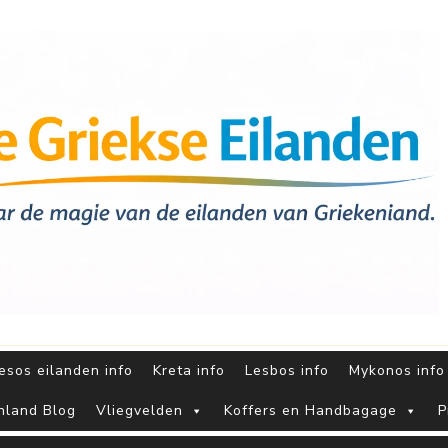
sos eilanden info
Kreta info
Lesbos info
Mykonos info
nland Blog
Vliegvelden
Koffers en Handbagage
P