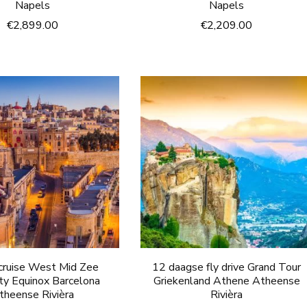
Napels
Napels
€
2,899.00
€
2,209.00
cruise West Mid Zee
12 daagse fly drive Grand Tour
ity Equinox Barcelona
Griekenland Athene Atheense
theense Rivièra
Rivièra