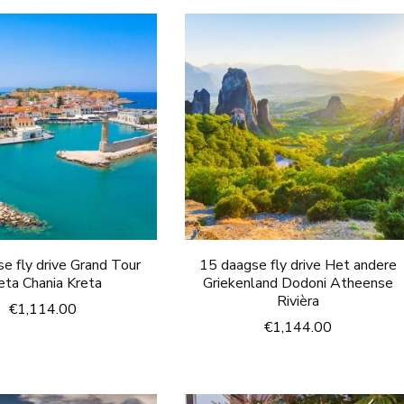
e fly drive Grand Tour
15 daagse fly drive Het andere
eta Chania Kreta
Griekenland Dodoni Atheense
Rivièra
€
1,114.00
€
1,144.00