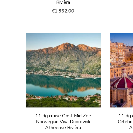
Rivièra
€
1,362.00
11 dg cruise Oost Mid Zee
11 dg 
Norwegian Viva Dubrovnik
Celebr
Atheense Rivièra
A