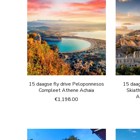
15 daagse fly drive Peloponnesos
15 daag
Compleet Athene Achaia
Skiat
A
€
1,198.00