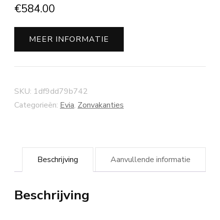
€
584.00
MEER INFORMATIE
SKU:
1df9dd79b742
Categorieën:
Evia
,
Zonvakanties
Beschrijving
Aanvullende informatie
Beschrijving