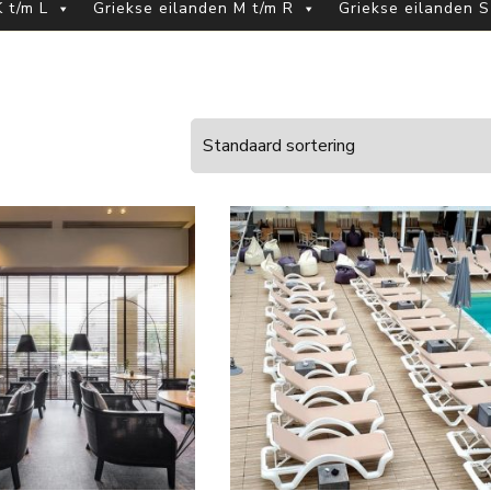
 t/m L
Griekse eilanden M t/m R
Griekse eilanden S