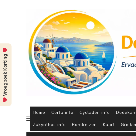
Vroegboek Korting
Home
Corfu info
Cycladen info
Dodekane
Zakynthos info
Rondreizen
Kaart
Grieke