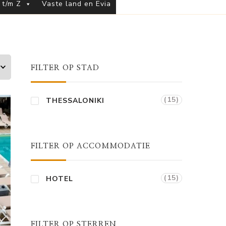
 t/m Z
Vaste land en Evia
FILTER OP STAD
(15)
THESSALONIKI
FILTER OP ACCOMMODATIE
(15)
HOTEL
FILTER OP STERREN