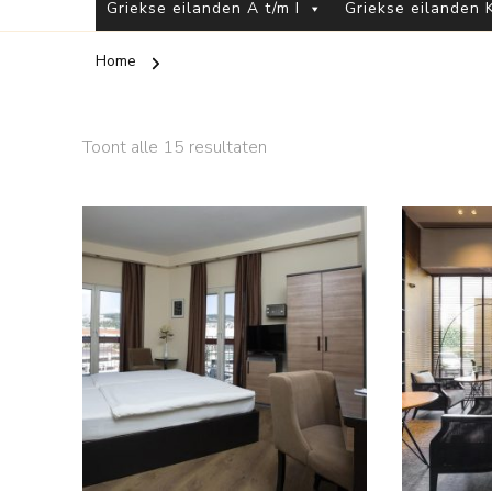
Griekse eilanden A t/m I
Griekse eilanden K
Home
Toont alle 15 resultaten