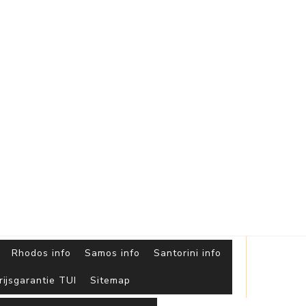
Griekse
Eilanden
Rhodos info
Samos info
Santorini info
rijsgarantie TUI
Sitemap