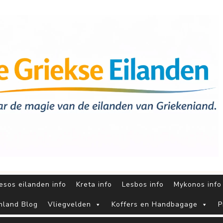
sos eilanden info
Kreta info
Lesbos info
Mykonos info
nland Blog
Vliegvelden
Koffers en Handbagage
P