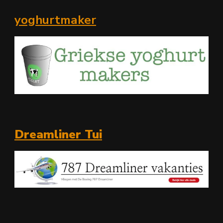
yoghurtmaker
Dreamliner Tui