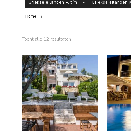
Griekse eilanden A t/m I
Griekse eilanden K
Home
Toont alle 12 resultaten