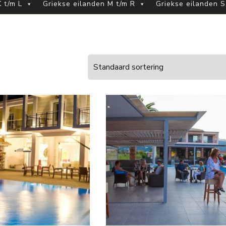
 t/m L
Griekse eilanden M t/m R
Griekse eilanden S