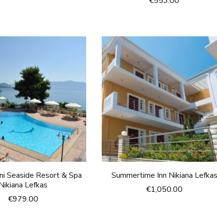
€
553.00
ini Seaside Resort & Spa
Summertime Inn Nikiana Lefka
Nikiana Lefkas
€
1,050.00
€
979.00