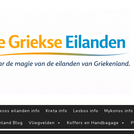
sos eilanden info
Kreta info
Lesbos info
Mykonos info
nland Blog
Vliegvelden
Koffers en Handbagage
P