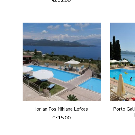
€
632.00
Ionian Fos Nikiana Lefkas
Porto Gal
€
715.00