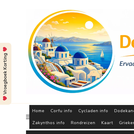
Vroegboek Korting
Home
Corfu info
Cycladen info
Dodekane
Zakynthos info
Rondreizen
Kaart
Grieke