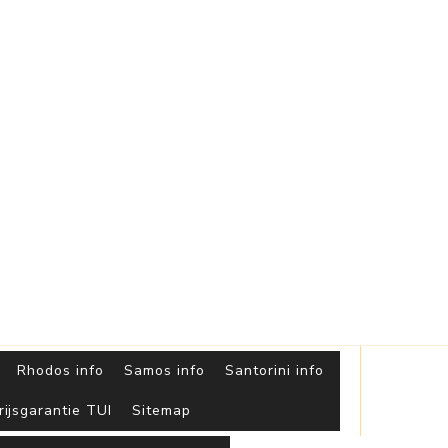
Griekse
Eilanden
Rhodos info
Samos info
Santorini info
rijsgarantie TUI
Sitemap