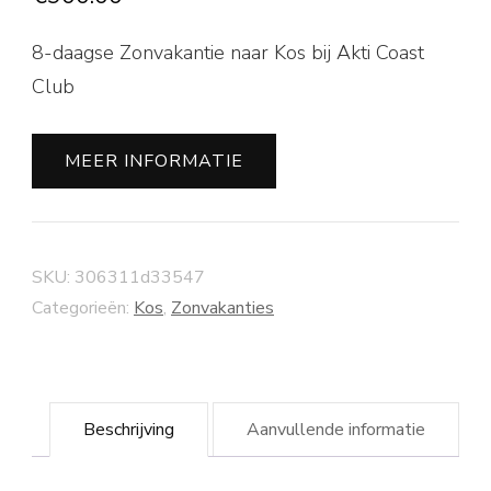
8-daagse Zonvakantie naar Kos bij Akti Coast
Club
MEER INFORMATIE
SKU:
306311d33547
Categorieën:
Kos
,
Zonvakanties
Beschrijving
Aanvullende informatie