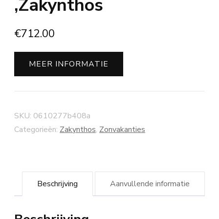
,Zakynthos
€
712.00
MEER INFORMATIE
SKU:
0610277b408a
Categorieën:
Zakynthos
,
Zonvakanties
Beschrijving
Aanvullende informatie