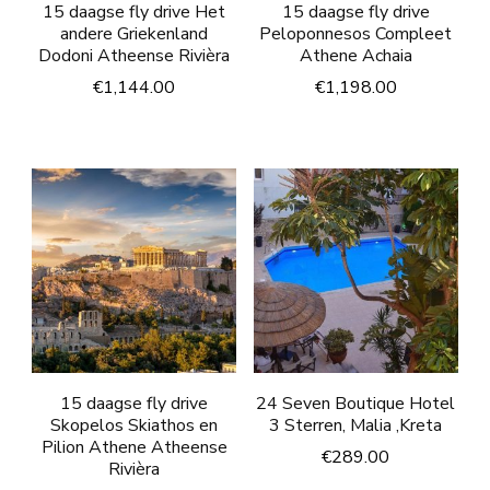
15 daagse fly drive Het
15 daagse fly drive
andere Griekenland
Peloponnesos Compleet
Dodoni Atheense Rivièra
Athene Achaia
€
1,144.00
€
1,198.00
15 daagse fly drive
24 Seven Boutique Hotel
Skopelos Skiathos en
3 Sterren, Malia ,Kreta
Pilion Athene Atheense
€
289.00
Rivièra