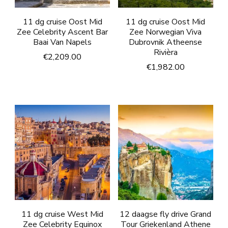
11 dg cruise Oost Mid
11 dg cruise Oost Mid
Zee Celebrity Ascent Bar
Zee Norwegian Viva
Baai Van Napels
Dubrovnik Atheense
Rivièra
€
2,209.00
€
1,982.00
11 dg cruise West Mid
12 daagse fly drive Grand
Zee Celebrity Equinox
Tour Griekenland Athene