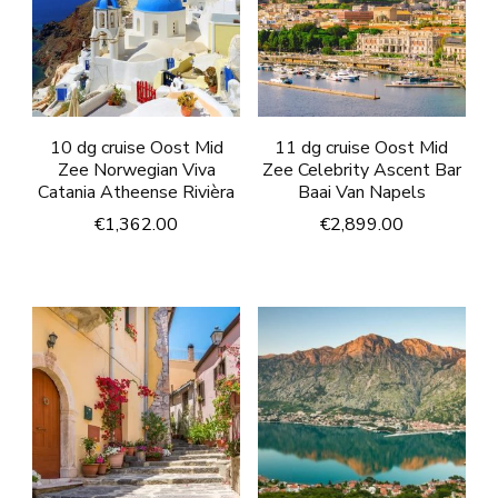
10 dg cruise Oost Mid
11 dg cruise Oost Mid
Zee Norwegian Viva
Zee Celebrity Ascent Bar
Catania Atheense Rivièra
Baai Van Napels
€
1,362.00
€
2,899.00