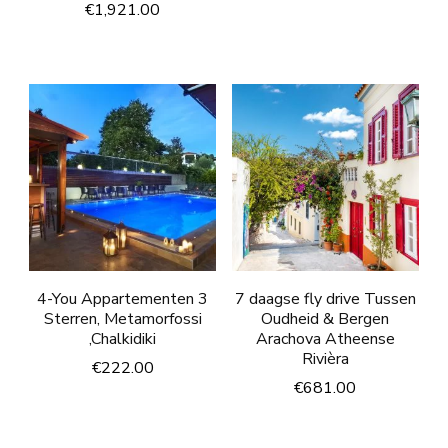
€
1,921.00
4-You Appartementen 3
7 daagse fly drive Tussen
Sterren, Metamorfossi
Oudheid & Bergen
,Chalkidiki
Arachova Atheense
Rivièra
€
222.00
€
681.00