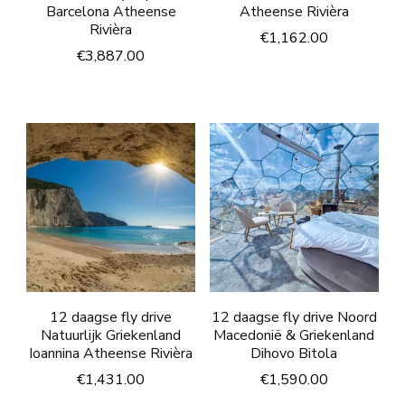
Barcelona Atheense
Atheense Rivièra
Rivièra
€
1,162.00
€
3,887.00
12 daagse fly drive
12 daagse fly drive Noord
Natuurlijk Griekenland
Macedonië & Griekenland
Ioannina Atheense Rivièra
Dihovo Bitola
€
1,431.00
€
1,590.00