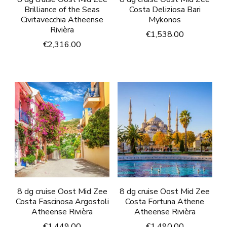
Brilliance of the Seas
Costa Deliziosa Bari
Civitavecchia Atheense
Mykonos
Rivièra
€
1,538.00
€
2,316.00
8 dg cruise Oost Mid Zee
8 dg cruise Oost Mid Zee
Costa Fascinosa Argostoli
Costa Fortuna Athene
Atheense Rivièra
Atheense Rivièra
€
1,449.00
€
1,490.00