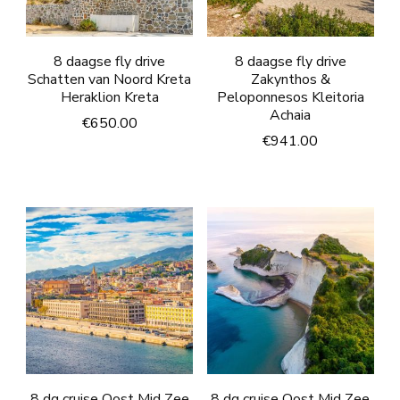
8 daagse fly drive
8 daagse fly drive
Schatten van Noord Kreta
Zakynthos &
Heraklion Kreta
Peloponnesos Kleitoria
Achaia
€
650.00
€
941.00
8 dg cruise Oost Mid Zee
8 dg cruise Oost Mid Zee