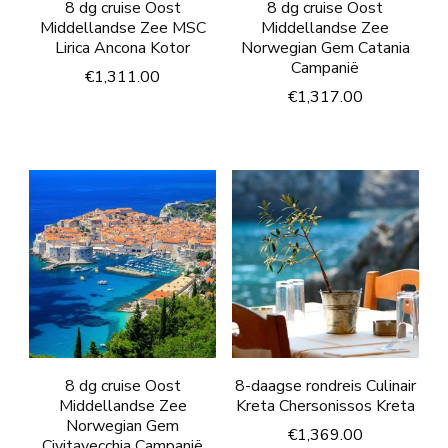
8 dg cruise Oost
8 dg cruise Oost
Middellandse Zee MSC
Middellandse Zee
Lirica Ancona Kotor
Norwegian Gem Catania
Campanië
€
1,311.00
€
1,317.00
8 dg cruise Oost
8-daagse rondreis Culinair
Middellandse Zee
Kreta Chersonissos Kreta
Norwegian Gem
€
1,369.00
Civitavecchia Campanië