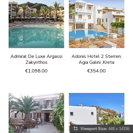
Admiral De Luxe Argassi
Adonis Hotel 2 Sterren,
Zakynthos
Agia Galini ,Kreta
€
1,098.00
€
354.00
Viewport Size:
448 x 14336