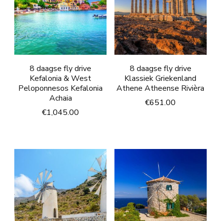
8 daagse fly drive
8 daagse fly drive
Kefalonia & West
Klassiek Griekenland
Peloponnesos Kefalonia
Athene Atheense Rivièra
Achaia
€
651.00
€
1,045.00