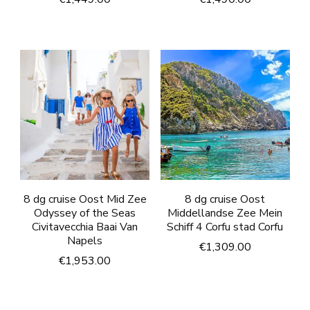
8 dg cruise Oost Mid Zee
8 dg cruise Oost
Odyssey of the Seas
Middellandse Zee Mein
Civitavecchia Baai Van
Schiff 4 Corfu stad Corfu
Napels
€
1,309.00
€
1,953.00