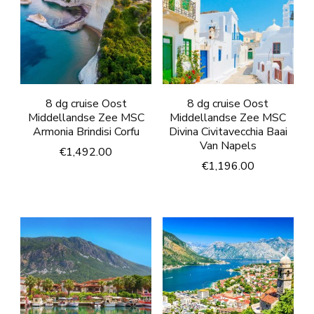
8 dg cruise Oost
8 dg cruise Oost
Middellandse Zee MSC
Middellandse Zee MSC
Armonia Brindisi Corfu
Divina Civitavecchia Baai
Van Napels
€
1,492.00
€
1,196.00