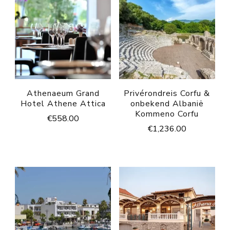
Athenaeum Grand
Privérondreis Corfu &
Hotel Athene Attica
onbekend Albanië
Kommeno Corfu
€
558.00
€
1,236.00