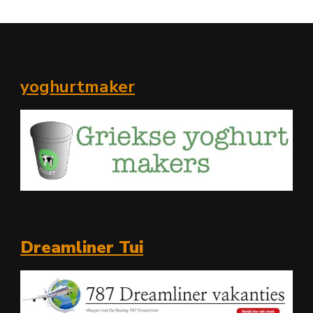
yoghurtmaker
Dreamliner Tui