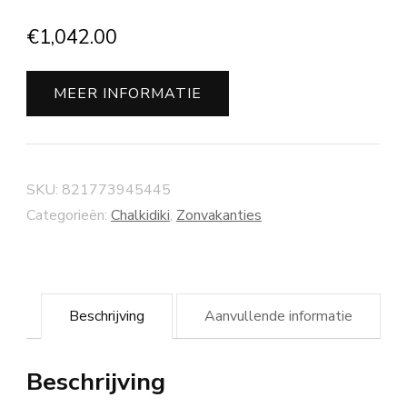
€
1,042.00
MEER INFORMATIE
SKU:
821773945445
Categorieën:
Chalkidiki
,
Zonvakanties
Beschrijving
Aanvullende informatie
Beschrijving