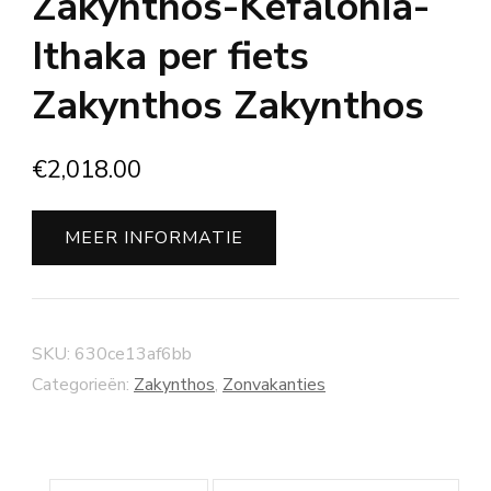
Zakynthos-Kefalonia-
Ithaka per fiets
Zakynthos Zakynthos
€
2,018.00
MEER INFORMATIE
SKU:
630ce13af6bb
Categorieën:
Zakynthos
,
Zonvakanties