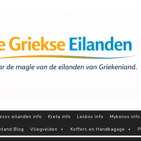
sos eilanden info
Kreta info
Lesbos info
Mykonos info
nland Blog
Vliegvelden
Koffers en Handbagage
P