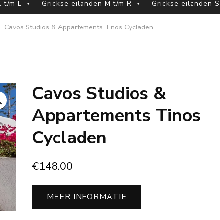
 t/m L
Griekse eilanden M t/m R
Griekse eilanden S
Cavos Studios & Appartements Tinos Cycladen
Cavos Studios &
Appartements Tinos
Cycladen
€
148.00
MEER INFORMATIE