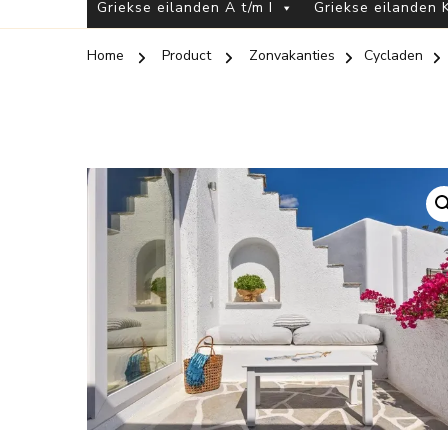
Griekse eilanden A t/m I
Griekse eilanden K
Home
Product
Zonvakanties
Cycladen