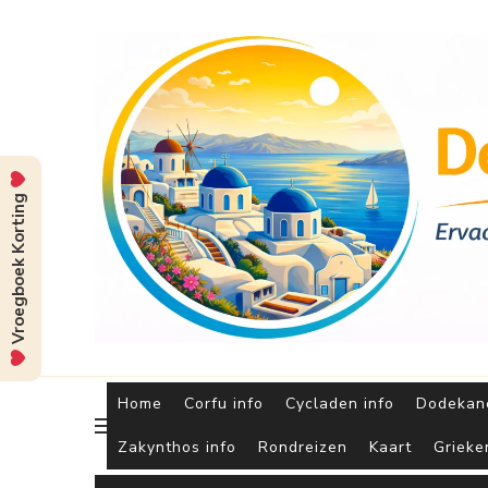
Vroegboek Korting
Home
Corfu info
Cycladen info
Dodekane
Zakynthos info
Rondreizen
Kaart
Grieke