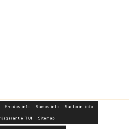
Griekse
Eilanden
Rhodos info
Samos info
Santorini info
rijsgarantie TUI
Sitemap