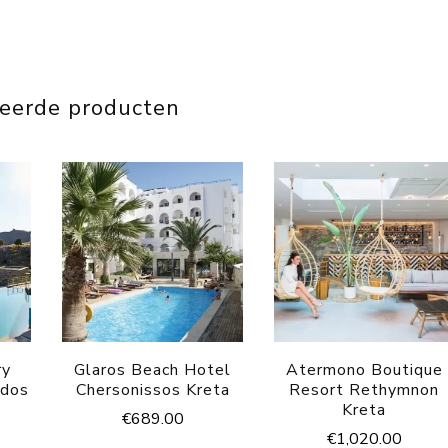
teerde producten
ry
Glaros Beach Hotel
Atermono Boutique
ndos
Chersonissos Kreta
Resort Rethymnon
Kreta
€
689.00
€
1,020.00