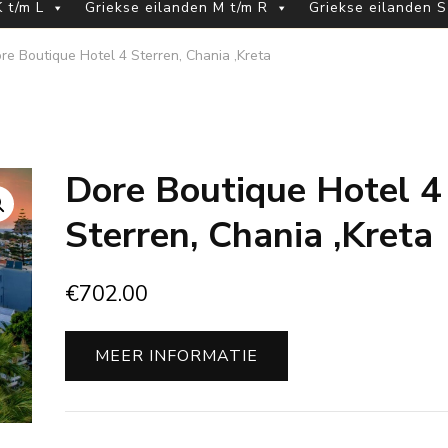
 t/m L
Griekse eilanden M t/m R
Griekse eilanden S
re Boutique Hotel 4 Sterren, Chania ,Kreta
Dore Boutique Hotel 4
Sterren, Chania ,Kreta
€
702.00
MEER INFORMATIE