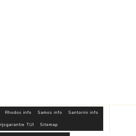
Griekse
Eilanden
Rhodos info
Samos info
Santorini info
rijsgarantie TUI
Sitemap