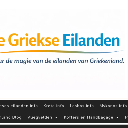
sos eilanden info
Kreta info
Lesbos info
Mykonos info
nland Blog
Vliegvelden
Koffers en Handbagage
P