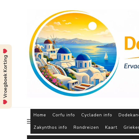
Vroegboek Korting
Home
Corfu info
Cycladen info
Dodekane
Zakynthos info
Rondreizen
Kaart
Grieke