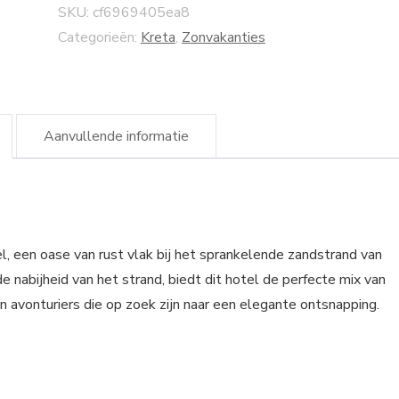
SKU:
cf6969405ea8
Categorieën:
Kreta
,
Zonvakanties
Aanvullende informatie
, een oase van rust vlak bij het sprankelende zandstrand van
e nabijheid van het strand, biedt dit hotel de perfecte mix van
 avonturiers die op zoek zijn naar een elegante ontsnapping.