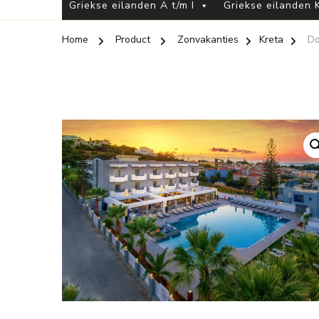
Griekse eilanden A t/m I
Griekse eilanden K
Home
Product
Zonvakanties
Kreta
Do