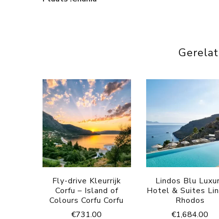
Gerela
Fly-drive Kleurrijk
Lindos Blu Luxu
Corfu – Island of
Hotel & Suites Li
Colours Corfu Corfu
Rhodos
€
731.00
€
1,684.00