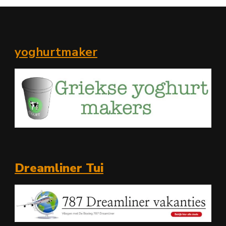
yoghurtmaker
Dreamliner Tui