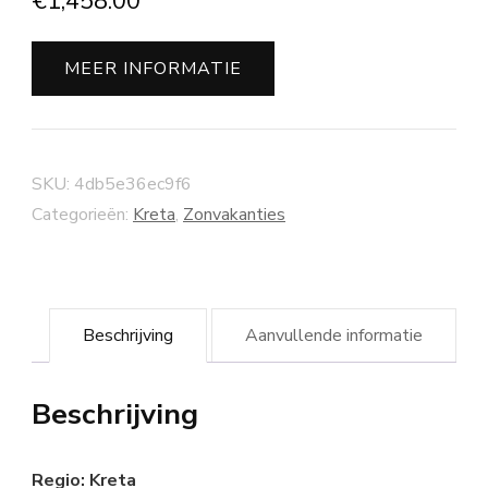
€
1,458.00
MEER INFORMATIE
SKU:
4db5e36ec9f6
Categorieën:
Kreta
,
Zonvakanties
Beschrijving
Aanvullende informatie
Beschrijving
Regio: Kreta