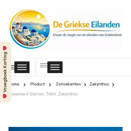
Vroegboek Korting
Griekse
Eilanden
Home
Product
Zonvakanties
Zakynthos
Filoxenia 4 Sterren, Tsilivi ,Zakynthos