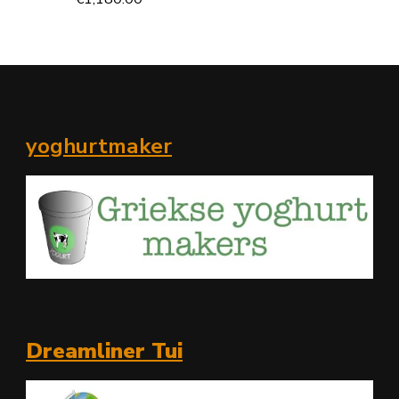
yoghurtmaker
Dreamliner Tui