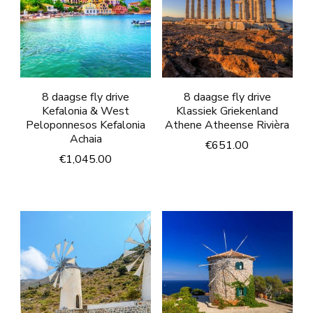
8 daagse fly drive
8 daagse fly drive
Kefalonia & West
Klassiek Griekenland
Peloponnesos Kefalonia
Athene Atheense Rivièra
Achaia
€
651.00
€
1,045.00