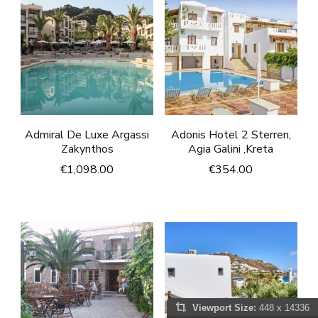
Admiral De Luxe Argassi
Adonis Hotel 2 Sterren,
Zakynthos
Agia Galini ,Kreta
€
1,098.00
€
354.00
Viewport Size:
448 x 14336