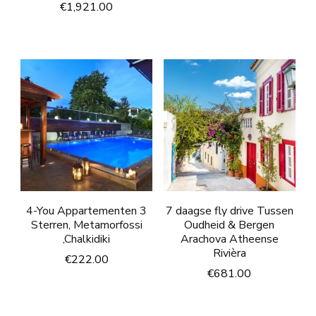
€
1,921.00
4-You Appartementen 3
7 daagse fly drive Tussen
Sterren, Metamorfossi
Oudheid & Bergen
,Chalkidiki
Arachova Atheense
Rivièra
€
222.00
€
681.00