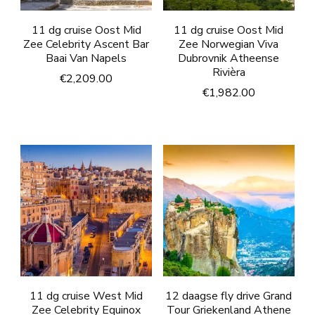
11 dg cruise Oost Mid
11 dg cruise Oost Mid
Zee Celebrity Ascent Bar
Zee Norwegian Viva
Baai Van Napels
Dubrovnik Atheense
Rivièra
€
2,209.00
€
1,982.00
11 dg cruise West Mid
12 daagse fly drive Grand
Zee Celebrity Equinox
Tour Griekenland Athene