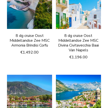
8 dg cruise Oost
8 dg cruise Oost
Middellandse Zee MSC
Middellandse Zee MSC
Armonia Brindisi Corfu
Divina Civitavecchia Baai
Van Napels
€
1,492.00
€
1,196.00