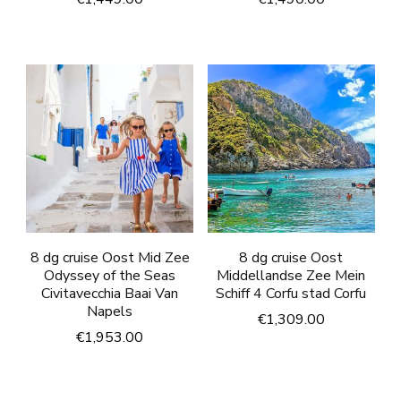
8 dg cruise Oost Mid Zee
8 dg cruise Oost
Odyssey of the Seas
Middellandse Zee Mein
Civitavecchia Baai Van
Schiff 4 Corfu stad Corfu
Napels
€
1,309.00
€
1,953.00