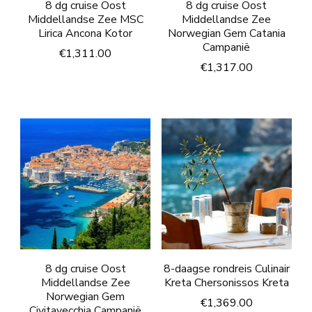
8 dg cruise Oost
8 dg cruise Oost
Middellandse Zee MSC
Middellandse Zee
Lirica Ancona Kotor
Norwegian Gem Catania
Campanië
€
1,311.00
€
1,317.00
8 dg cruise Oost
8-daagse rondreis Culinair
Middellandse Zee
Kreta Chersonissos Kreta
Norwegian Gem
€
1,369.00
Civitavecchia Campanië