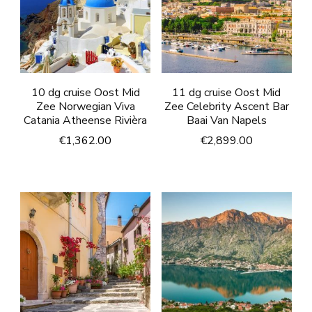
10 dg cruise Oost Mid
11 dg cruise Oost Mid
Zee Norwegian Viva
Zee Celebrity Ascent Bar
Catania Atheense Rivièra
Baai Van Napels
€
1,362.00
€
2,899.00