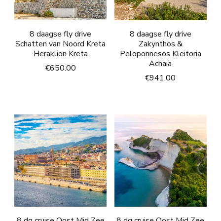
8 daagse fly drive
8 daagse fly drive
Schatten van Noord Kreta
Zakynthos &
Heraklion Kreta
Peloponnesos Kleitoria
Achaia
€
650.00
€
941.00
8 dg cruise Oost Mid Zee
8 dg cruise Oost Mid Zee