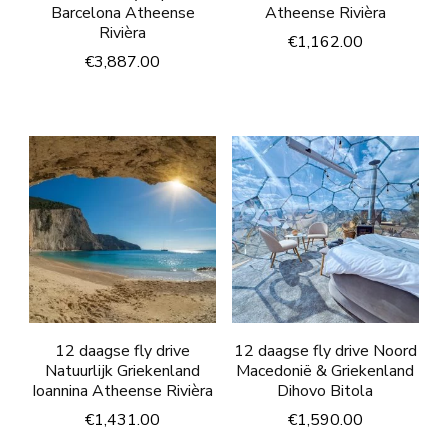
Barcelona Atheense
Atheense Rivièra
Rivièra
€
1,162.00
€
3,887.00
12 daagse fly drive
12 daagse fly drive Noord
Natuurlijk Griekenland
Macedonië & Griekenland
Ioannina Atheense Rivièra
Dihovo Bitola
€
1,431.00
€
1,590.00