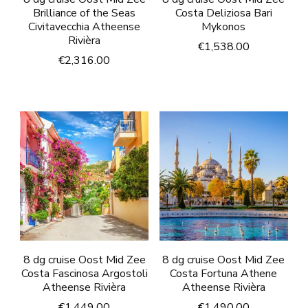
Brilliance of the Seas
Costa Deliziosa Bari
Civitavecchia Atheense
Mykonos
Rivièra
€
1,538.00
€
2,316.00
8 dg cruise Oost Mid Zee
8 dg cruise Oost Mid Zee
Costa Fascinosa Argostoli
Costa Fortuna Athene
Atheense Rivièra
Atheense Rivièra
€
1,449.00
€
1,490.00