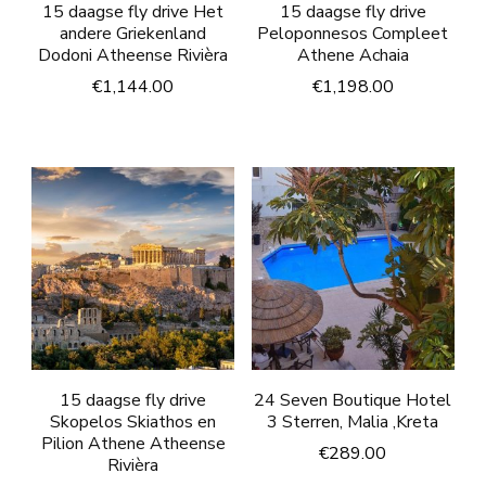
15 daagse fly drive Het
15 daagse fly drive
andere Griekenland
Peloponnesos Compleet
Dodoni Atheense Rivièra
Athene Achaia
€
1,144.00
€
1,198.00
15 daagse fly drive
24 Seven Boutique Hotel
Skopelos Skiathos en
3 Sterren, Malia ,Kreta
Pilion Athene Atheense
€
289.00
Rivièra