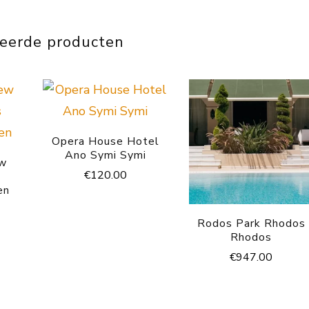
teerde producten
Opera House Hotel
Ano Symi Symi
ew
€
120.00
s
en
Rodos Park Rhodos
Rhodos
€
947.00