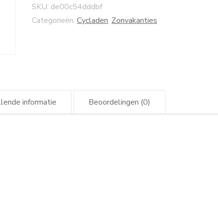
SKU:
de00c54dddbf
Categorieën:
Cycladen
,
Zonvakanties
lende informatie
Beoordelingen (0)