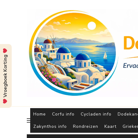
Vroegboek Korting
Home
Corfu info
Cycladen info
Dodekane
Zakynthos info
Rondreizen
Kaart
Grieke