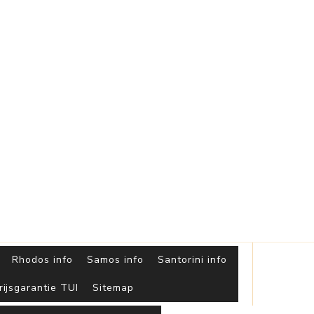
Griekse
Eilanden
Rhodos info
Samos info
Santorini info
rijsgarantie TUI
Sitemap