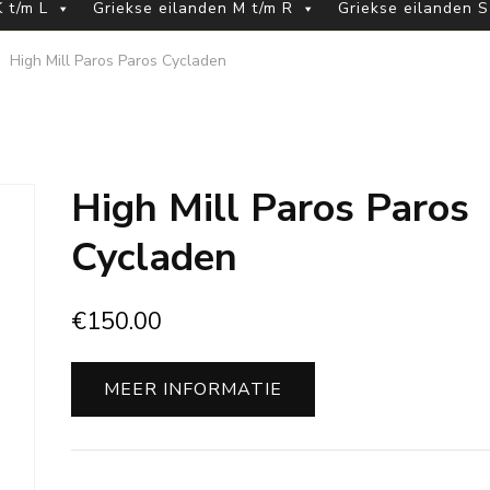
 t/m L
Griekse eilanden M t/m R
Griekse eilanden S
High Mill Paros Paros Cycladen
High Mill Paros Paros
Cycladen
€
150.00
MEER INFORMATIE