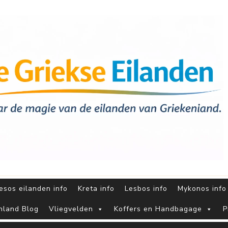
sos eilanden info
Kreta info
Lesbos info
Mykonos info
nland Blog
Vliegvelden
Koffers en Handbagage
P