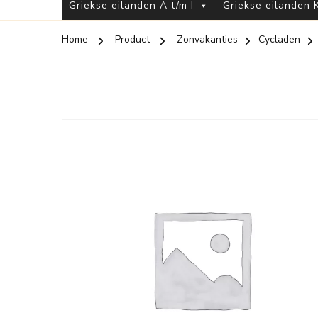
Griekse eilanden A t/m I
Griekse eilanden K
Home
Product
Zonvakanties
Cycladen