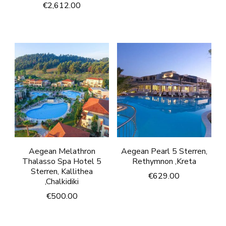
€
2,612.00
Aegean Melathron
Aegean Pearl 5 Sterren,
Thalasso Spa Hotel 5
Rethymnon ,Kreta
Sterren, Kallithea
€
629.00
,Chalkidiki
€
500.00