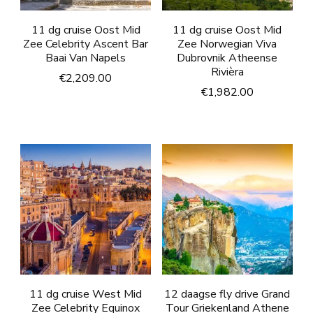
11 dg cruise Oost Mid
11 dg cruise Oost Mid
Zee Celebrity Ascent Bar
Zee Norwegian Viva
Baai Van Napels
Dubrovnik Atheense
Rivièra
€
2,209.00
€
1,982.00
11 dg cruise West Mid
12 daagse fly drive Grand
Zee Celebrity Equinox
Tour Griekenland Athene