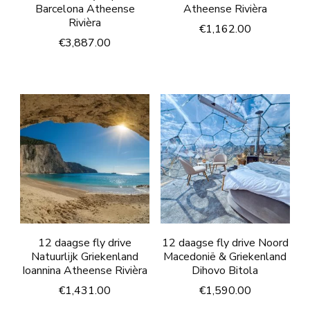
Barcelona Atheense
Atheense Rivièra
Rivièra
€
1,162.00
€
3,887.00
12 daagse fly drive
12 daagse fly drive Noord
Natuurlijk Griekenland
Macedonië & Griekenland
Ioannina Atheense Rivièra
Dihovo Bitola
€
1,431.00
€
1,590.00