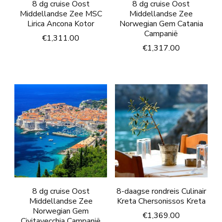
8 dg cruise Oost
8 dg cruise Oost
Middellandse Zee MSC
Middellandse Zee
Lirica Ancona Kotor
Norwegian Gem Catania
Campanië
€
1,311.00
€
1,317.00
8 dg cruise Oost
8-daagse rondreis Culinair
Middellandse Zee
Kreta Chersonissos Kreta
Norwegian Gem
€
1,369.00
Civitavecchia Campanië