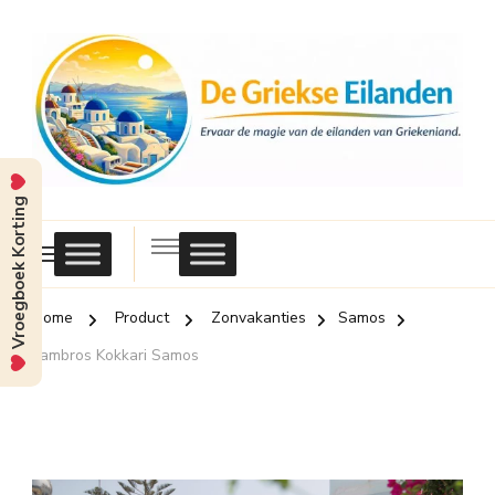
Vroegboek Korting
Griekse
Eilanden
Home
Product
Zonvakanties
Samos
Lambros Kokkari Samos