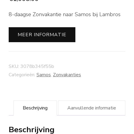
8-daagse Zonvakantie naar Samos bij Lambros
MEER INFORMATIE
SKU:
3078b345f55b
Categorieën:
Samos
,
Zonvakanties
Beschrijving
Aanvullende informatie
Beschrijving