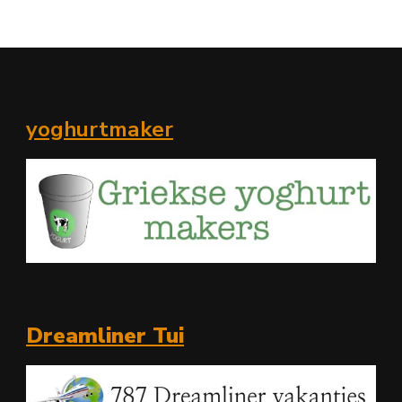
yoghurtmaker
Dreamliner Tui