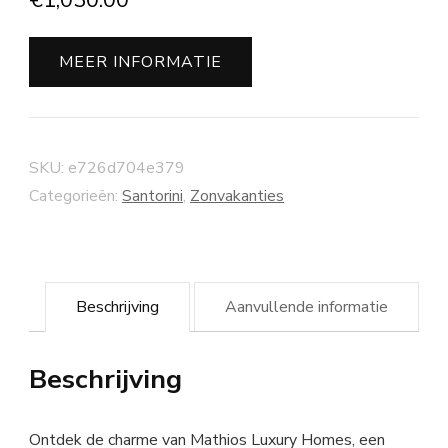
€
1,030.00
MEER INFORMATIE
SKU:
e726d704e379
Categorieën:
Santorini
,
Zonvakanties
Beschrijving
Aanvullende informatie
Beschrijving
Ontdek de charme van Mathios Luxury Homes, een