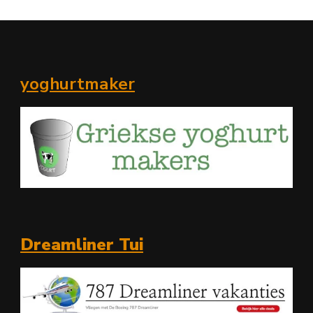
yoghurtmaker
Dreamliner Tui