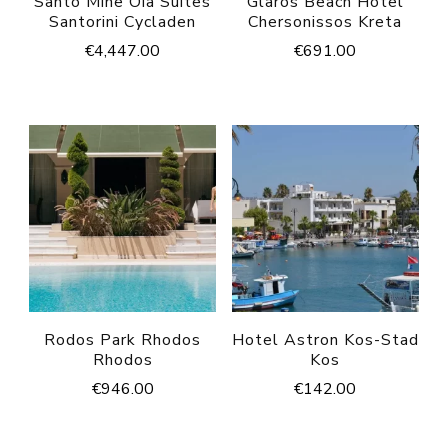
Santo Mine Oia Suites
Glaros Beach Hotel
Santorini Cycladen
Chersonissos Kreta
€
4,447.00
€
691.00
Rodos Park Rhodos
Hotel Astron Kos-Stad
Rhodos
Kos
€
946.00
€
142.00