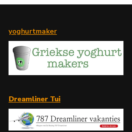
yoghurtmaker
Dreamliner Tui