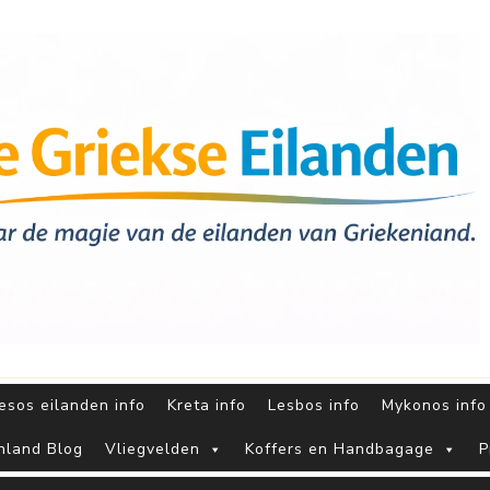
sos eilanden info
Kreta info
Lesbos info
Mykonos info
nland Blog
Vliegvelden
Koffers en Handbagage
P