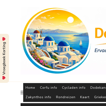
Vroegboek Korting
Home
Corfu info
Cycladen info
Dodekane
Zakynthos info
Rondreizen
Kaart
Grieke