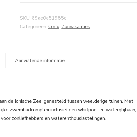
SKU:
69ae0a51985c
Categorieën:
Corfu
,
Zonvakanties
Aanvullende informatie
 aan de Ionische Zee, genesteld tussen weelderige tuinen. Met
ijke zwembadcomplex inclusief een whirlpool en waterglijbaan,
t voor zonliefhebbers en waterenthousiastelingen.