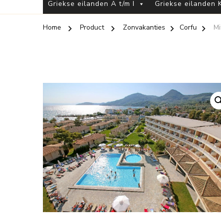
Griekse eilanden A t/m I
Griekse eilanden K
Home
Product
Zonvakanties
Corfu
Mi