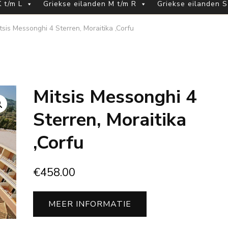
 t/m L
Griekse eilanden M t/m R
Griekse eilanden S
tsis Messonghi 4 Sterren, Moraitika ,Corfu
Mitsis Messonghi 4
Sterren, Moraitika
,Corfu
€
458.00
MEER INFORMATIE