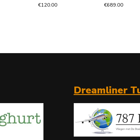
€
120.00
€
689.00
Dreamliner Tu