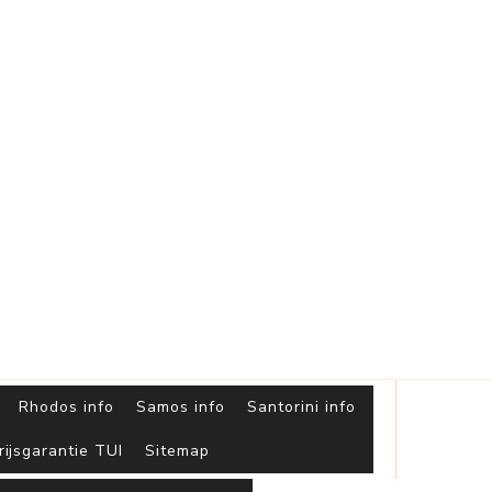
Griekse
Eilanden
Rhodos info
Samos info
Santorini info
rijsgarantie TUI
Sitemap