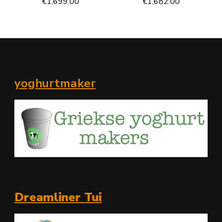
€
1,699.00
€
1,682.00
yoghurtmaker
Dreamliner Tui