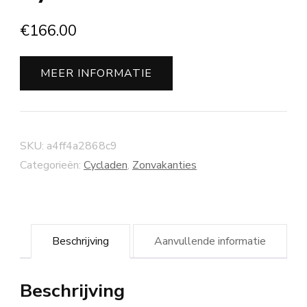
€
166.00
MEER INFORMATIE
SKU:
a4ff4a2868c9
Categorieën:
Cycladen
,
Zonvakanties
Beschrijving
Aanvullende informatie
Beschrijving