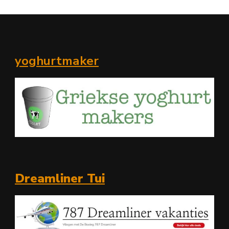
yoghurtmaker
Dreamliner Tui