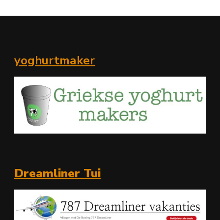
yoghurtmaker
Dreamliner Tui