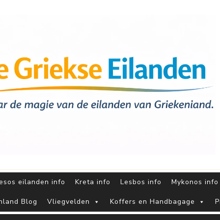
sos eilanden info
Kreta info
Lesbos info
Mykonos info
nland Blog
Vliegvelden
Koffers en Handbagage
P