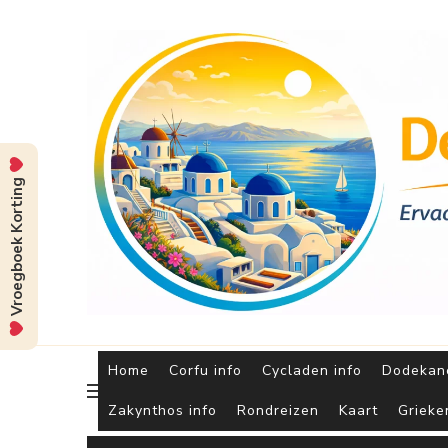
Vroegboek Korting
Home
Corfu info
Cycladen info
Dodekane
Zakynthos info
Rondreizen
Kaart
Grieke