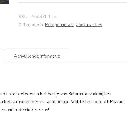
SKU:
cf4def7b4cae
Categorieën:
Peloponnesos
,
Zonvakanties
Aanvullende informatie
d hotel gelegen in het hartje van Kalamata, vlak bij het
 het strand en een rijk aanbod aan faciliteiten, belooft Pharae
nen onder de Griekse zon!