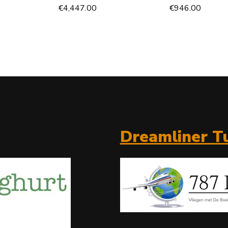
€
4,447.00
€
946.00
Dreamliner Tu