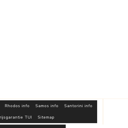
Griekse
Eilanden
Rhodos info
Samos info
Santorini info
rijsgarantie TUI
Sitemap