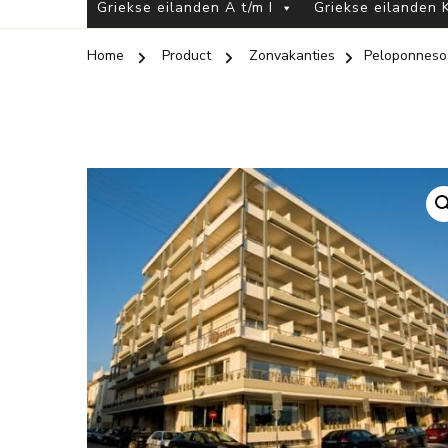
Griekse eilanden A t/m I
Griekse eilanden K
Home
Product
Zonvakanties
Peloponneso