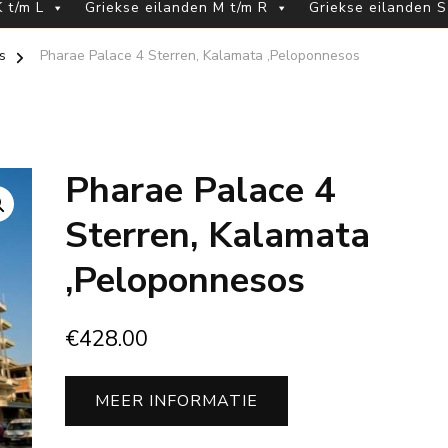
 t/m L
Griekse eilanden M t/m R
Griekse eilanden S
s
Pharae Palace 4 Sterren, Kalamata ,Peloponnesos
Pharae Palace 4
Sterren, Kalamata
,Peloponnesos
€
428.00
MEER INFORMATIE