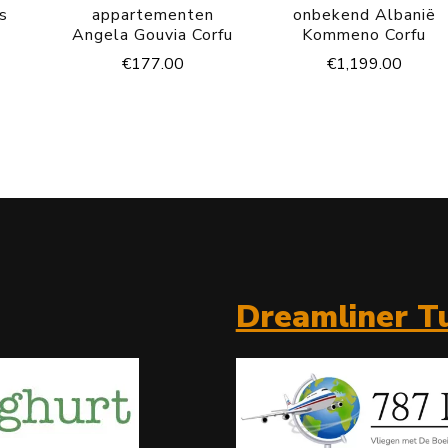
s
appartementen
onbekend Albanië
Angela Gouvia Corfu
Kommeno Corfu
€
177.00
€
1,199.00
Dreamliner Tu