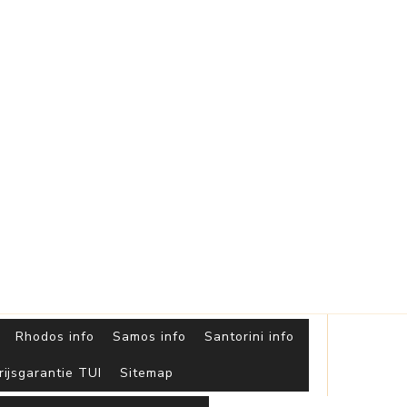
Griekse
Eilanden
Rhodos info
Samos info
Santorini info
rijsgarantie TUI
Sitemap