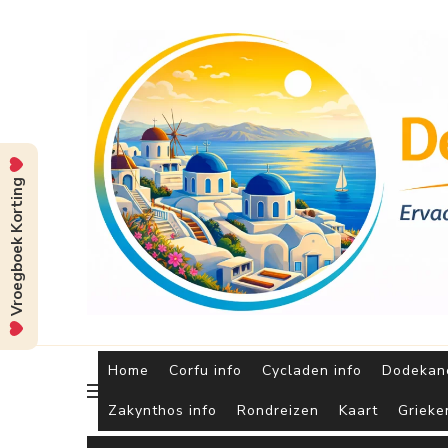
Vroegboek Korting
Home
Corfu info
Cycladen info
Dodekane
Zakynthos info
Rondreizen
Kaart
Grieke