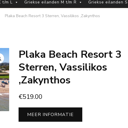
 t/m L
Griekse eilanden M t/m R
Griekse eilanden S
Plaka Beach Resort 3 Sterren, Vassilikos ,Zakynthos
Plaka Beach Resort 3
Sterren, Vassilikos
,Zakynthos
€
519.00
MEER INFORMATIE