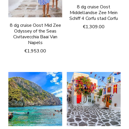
8 dg cruise Oost
Middellandse Zee Mein
Schiff 4 Corfu stad Corfu
8 dg cruise Oost Mid Zee
€
1,309.00
Odyssey of the Seas
Civitavecchia Baai Van
Napels
€
1,953.00