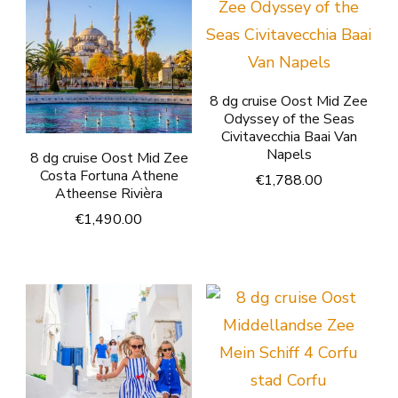
8 dg cruise Oost Mid Zee
Odyssey of the Seas
Civitavecchia Baai Van
Napels
8 dg cruise Oost Mid Zee
Costa Fortuna Athene
€
1,788.00
Atheense Rivièra
€
1,490.00