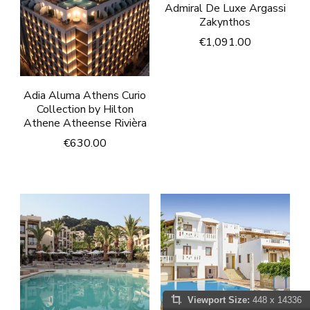
Admiral De Luxe Argassi
Zakynthos
€
1,091.00
Adia Aluma Athens Curio
Collection by Hilton
Athene Atheense Rivièra
€
630.00
Viewport Size:
448 x 14336