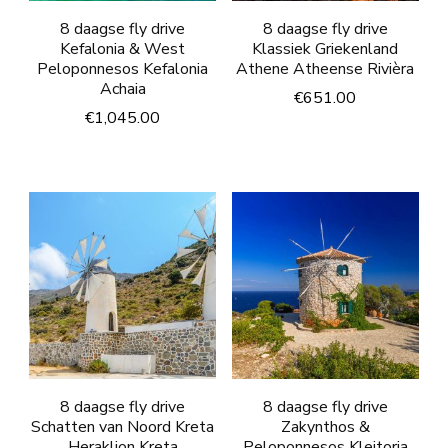
8 daagse fly drive
8 daagse fly drive
Kefalonia & West
Klassiek Griekenland
Peloponnesos Kefalonia
Athene Atheense Rivièra
Achaia
€
651.00
€
1,045.00
8 daagse fly drive
8 daagse fly drive
Schatten van Noord Kreta
Zakynthos &
Heraklion Kreta
Peloponnesos Kleitoria