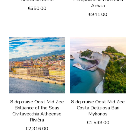
Achaia
€
650.00
€
941.00
8 dg cruise Oost Mid Zee
8 dg cruise Oost Mid Zee
Brilliance of the Seas
Costa Deliziosa Bari
Civitavecchia Atheense
Mykonos
Rivièra
€
1,538.00
€
2,316.00