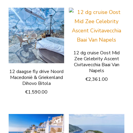
12 dg cruise Oost Mid
Zee Celebrity Ascent
Civitavecchia Baai Van
Napels
12 daagse fly drive Noord
Macedonië & Griekenland
€
2,361.00
Dihovo Bitola
€
1,590.00