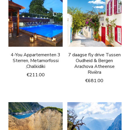
4-You Appartementen 3
7 daagse fly drive Tussen
Sterren, Metamorfossi
Oudheid & Bergen
,Chalkidiki
Arachova Atheense
Rivièra
€
211.00
€
681.00