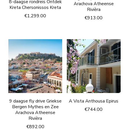
8-daagse rondreis Ontdek
Arachova Atheense
Kreta Chersonissos Kreta
Rivièra
€
1,299.00
€
913.00
9 daagse fly drive Griekse
A Vista Anthousa Epirus
Bergen Mythes en Zee
€
744.00
Arachova Atheense
Rivièra
€
892.00