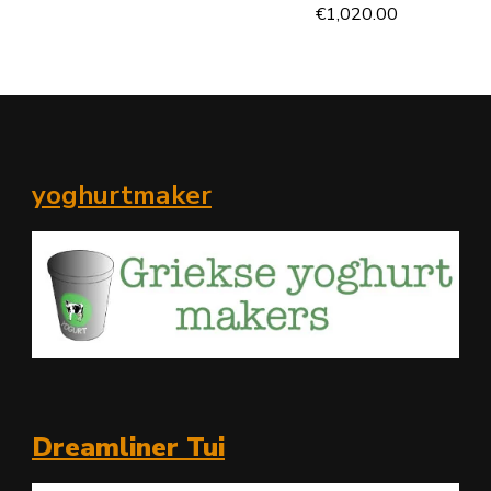
€
1,020.00
yoghurtmaker
Dreamliner Tui