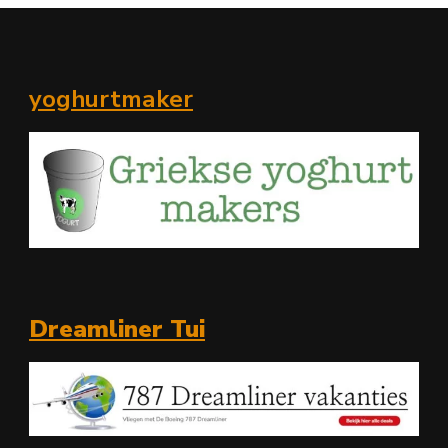
yoghurtmaker
Dreamliner Tui