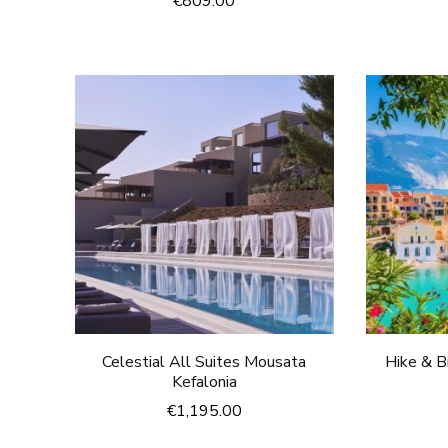
€
809.00
Celestial All Suites Mousata
Hike & B
Kefalonia
€
1,195.00