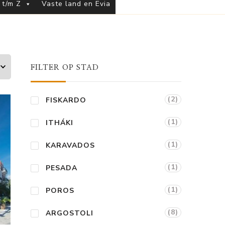
 t/m Z
Vaste land en Evia
FILTER OP STAD
(2)
FISKARDO
(1)
ITHÁKI
(1)
KARAVADOS
(1)
PESADA
(1)
POROS
(8)
ARGOSTOLI