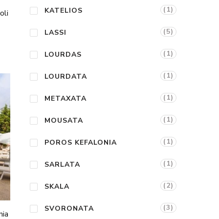
(1)
KATELIOS
oli
(5)
LASSI
(1)
LOURDAS
(1)
LOURDATA
(1)
METAXATA
(1)
MOUSATA
(1)
POROS KEFALONIA
(1)
SARLATA
(2)
SKALA
(3)
SVORONATA
nia