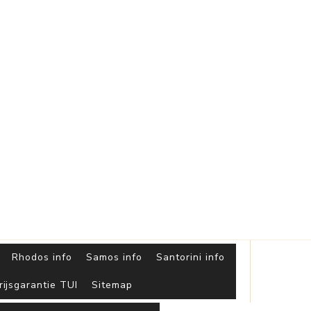
Griekse
Eilanden
Rhodos info
Samos info
Santorini info
rijsgarantie TUI
Sitemap