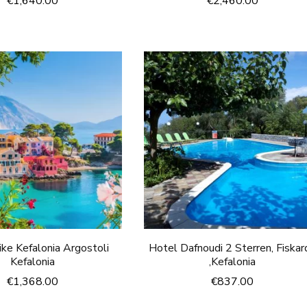
€
1,640.00
€
2,460.00
ike Kefalonia Argostoli
Hotel Dafnoudi 2 Sterren, Fiskar
Kefalonia
,Kefalonia
€
1,368.00
€
837.00