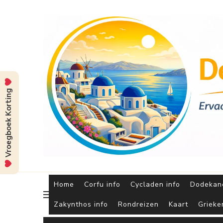
Vroegboek Korting
Home
Corfu info
Cycladen info
Dodekane
Zakynthos info
Rondreizen
Kaart
Grieke