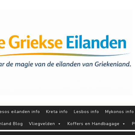
sos eilanden info
Kreta info
Lesbos info
Mykonos info
nland Blog
Vliegvelden
Koffers en Handbagage
P