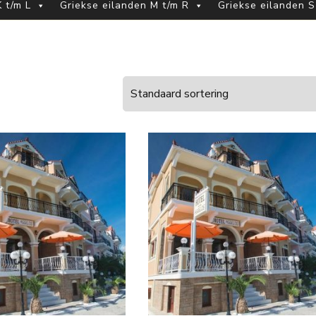
 t/m L
Griekse eilanden M t/m R
Griekse eilanden S