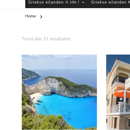
Griekse eilanden A t/m I
Griekse eilanden K
Home
Toont alle 31 resultaten