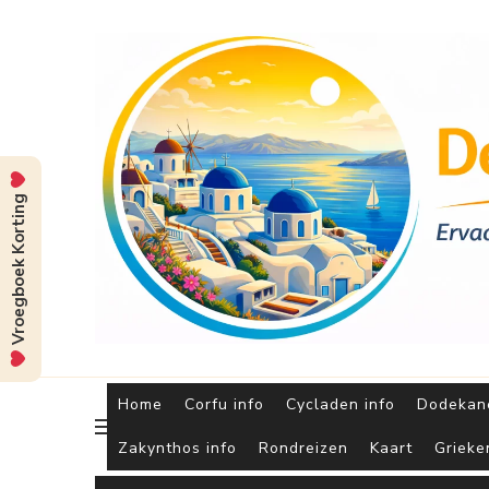
Vroegboek Korting
Home
Corfu info
Cycladen info
Dodekane
Zakynthos info
Rondreizen
Kaart
Grieke