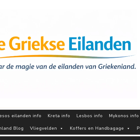
sos eilanden info
Kreta info
Lesbos info
Mykonos info
nland Blog
Vliegvelden
Koffers en Handbagage
P