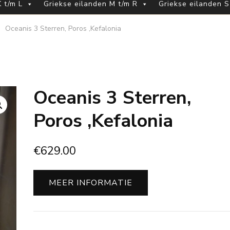
 t/m L
Griekse eilanden M t/m R
Griekse eilanden S
Oceanis 3 Sterren, Poros ,Kefalonia
Oceanis 3 Sterren,
Poros ,Kefalonia
€
629.00
MEER INFORMATIE