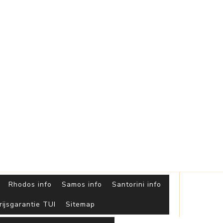
Griekse
Eilanden
Rhodos info
Samos info
Santorini info
rijsgarantie TUI
Sitemap