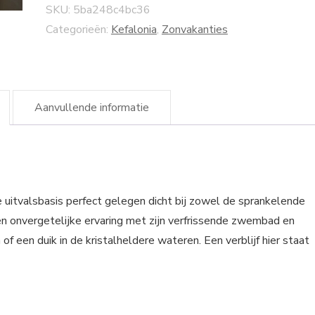
SKU:
5ba248c4bc36
Categorieën:
Kefalonia
,
Zonvakanties
Aanvullende informatie
 uitvalsbasis perfect gelegen dicht bij zowel de sprankelende
en onvergetelijke ervaring met zijn verfrissende zwembad en
f een duik in de kristalheldere wateren. Een verblijf hier staat