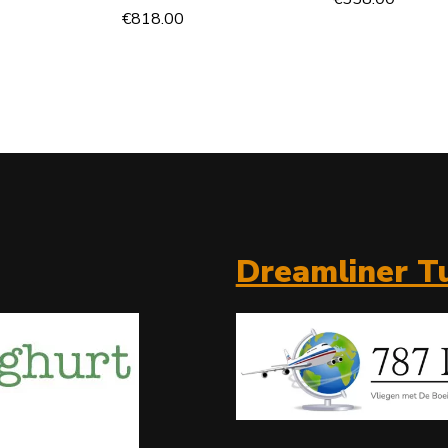
€
818.00
Dreamliner Tu