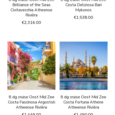
Brilliance of the Seas
Costa Deliziosa Bari
Civitavecchia Atheense
Mykonos
Rivièra
€
1,538.00
€
2,316.00
8 dg cruise Oost Mid Zee
8 dg cruise Oost Mid Zee
Costa Fascinosa Argostoli
Costa Fortuna Athene
Atheense Rivièra
Atheense Rivièra
€
1,449.00
€
1,490.00