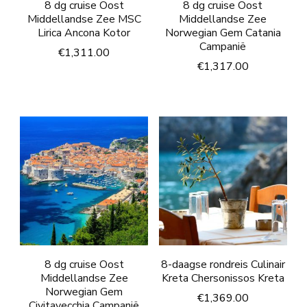
8 dg cruise Oost
8 dg cruise Oost
Middellandse Zee MSC
Middellandse Zee
Lirica Ancona Kotor
Norwegian Gem Catania
Campanië
€
1,311.00
€
1,317.00
8 dg cruise Oost
8-daagse rondreis Culinair
Middellandse Zee
Kreta Chersonissos Kreta
Norwegian Gem
€
1,369.00
Civitavecchia Campanië