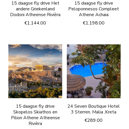
15 daagse fly drive Het
15 daagse fly drive
andere Griekenland
Peloponnesos Compleet
Dodoni Atheense Rivièra
Athene Achaia
€
1,144.00
€
1,198.00
15 daagse fly drive
24 Seven Boutique Hotel
Skopelos Skiathos en
3 Sterren, Malia ,Kreta
Pilion Athene Atheense
€
289.00
Rivièra