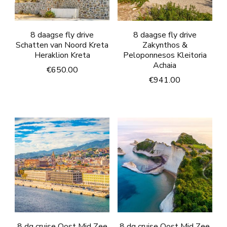
8 daagse fly drive
8 daagse fly drive
Schatten van Noord Kreta
Zakynthos &
Heraklion Kreta
Peloponnesos Kleitoria
Achaia
€
650.00
€
941.00
8 dg cruise Oost Mid Zee
8 dg cruise Oost Mid Zee