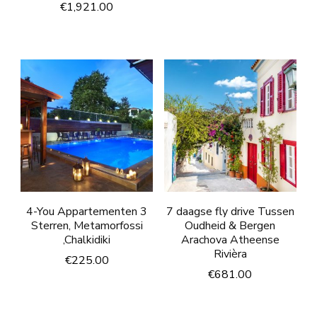
€
1,921.00
4-You Appartementen 3
7 daagse fly drive Tussen
Sterren, Metamorfossi
Oudheid & Bergen
,Chalkidiki
Arachova Atheense
Rivièra
€
225.00
€
681.00