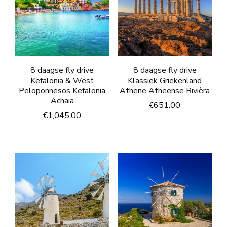
8 daagse fly drive
8 daagse fly drive
Kefalonia & West
Klassiek Griekenland
Peloponnesos Kefalonia
Athene Atheense Rivièra
Achaia
€
651.00
€
1,045.00