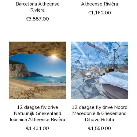
Barcelona Atheense
Atheense Rivièra
Rivièra
€
1,162.00
€
3,887.00
12 daagse fly drive
12 daagse fly drive Noord
Natuurlijk Griekenland
Macedonië & Griekenland
Ioannina Atheense Rivièra
Dihovo Bitola
€
1,431.00
€
1,590.00