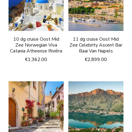
10 dg cruise Oost Mid
11 dg cruise Oost Mid
Zee Norwegian Viva
Zee Celebrity Ascent Bar
Catania Atheense Rivièra
Baai Van Napels
€
1,362.00
€
2,899.00