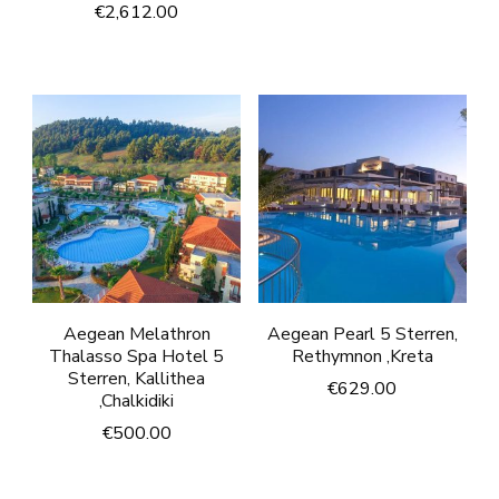
€
2,612.00
Aegean Melathron
Aegean Pearl 5 Sterren,
Thalasso Spa Hotel 5
Rethymnon ,Kreta
Sterren, Kallithea
€
629.00
,Chalkidiki
€
500.00