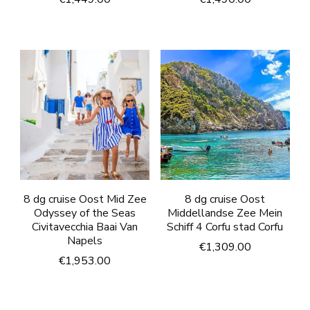
8 dg cruise Oost Mid Zee
8 dg cruise Oost
Odyssey of the Seas
Middellandse Zee Mein
Civitavecchia Baai Van
Schiff 4 Corfu stad Corfu
Napels
€
1,309.00
€
1,953.00