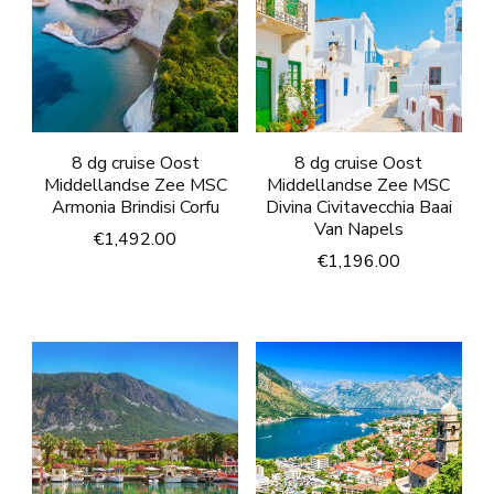
8 dg cruise Oost
8 dg cruise Oost
Middellandse Zee MSC
Middellandse Zee MSC
Armonia Brindisi Corfu
Divina Civitavecchia Baai
Van Napels
€
1,492.00
€
1,196.00