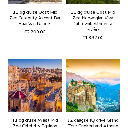
11 dg cruise Oost Mid
11 dg cruise Oost Mid
Zee Celebrity Ascent Bar
Zee Norwegian Viva
Baai Van Napels
Dubrovnik Atheense
Rivièra
€
2,209.00
€
1,982.00
11 dg cruise West Mid
12 daagse fly drive Grand
Zee Celebrity Equinox
Tour Griekenland Athene