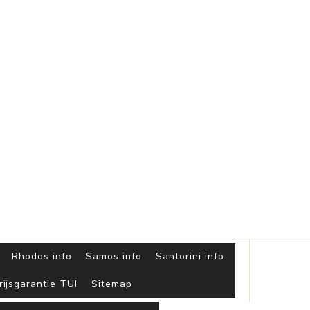
Griekse
Eilanden
Rhodos info
Samos info
Santorini info
rijsgarantie TUI
Sitemap