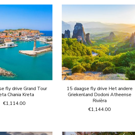
e fly drive Grand Tour
15 daagse fly drive Het andere
eta Chania Kreta
Griekenland Dodoni Atheense
Rivièra
€
1,114.00
€
1,144.00