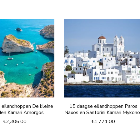
 eilandhoppen De kleine
15 daagse eilandhoppen Paros
den Kamari Amorgos
Naxos en Santorini Kamari Mykon
€
2,306.00
€
1,771.00