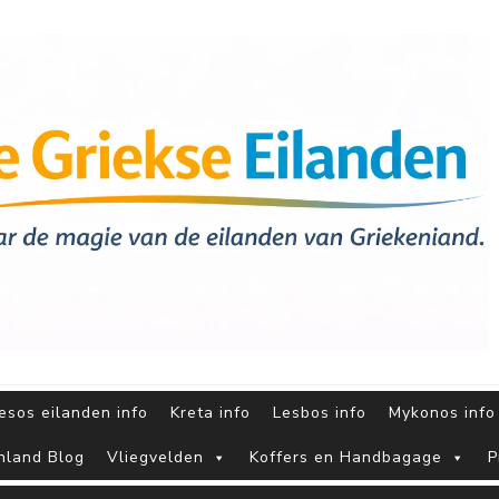
sos eilanden info
Kreta info
Lesbos info
Mykonos info
nland Blog
Vliegvelden
Koffers en Handbagage
P