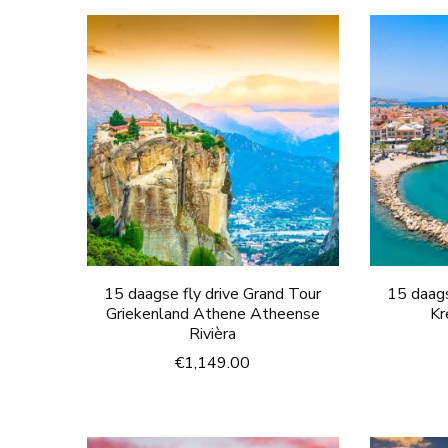
15 daagse fly drive Grand Tour
15 daags
Griekenland Athene Atheense
Kr
Rivièra
€
1,149.00