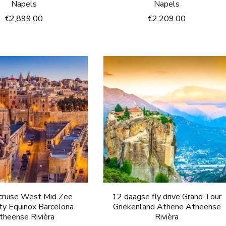
Napels
Napels
€
2,899.00
€
2,209.00
cruise West Mid Zee
12 daagse fly drive Grand Tour
ity Equinox Barcelona
Griekenland Athene Atheense
theense Rivièra
Rivièra