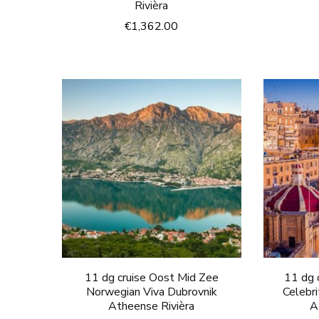
Rivièra
€
1,362.00
11 dg cruise Oost Mid Zee
11 dg 
Norwegian Viva Dubrovnik
Celebr
Atheense Rivièra
A