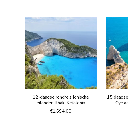
12-daagse rondreis Ionische
15 daagse
eilanden Itháki Kefalonia
Cycla
€
1,694.00