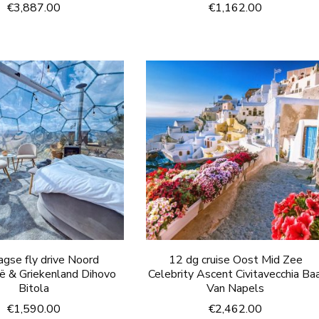
€
3,887.00
€
1,162.00
agse fly drive Noord
12 dg cruise Oost Mid Zee
ë & Griekenland Dihovo
Celebrity Ascent Civitavecchia Baa
Bitola
Van Napels
€
1,590.00
€
2,462.00