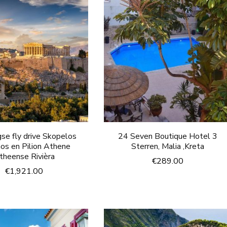
se fly drive Skopelos
24 Seven Boutique Hotel 3
hos en Pilion Athene
Sterren, Malia ,Kreta
theense Rivièra
€
289.00
€
1,921.00