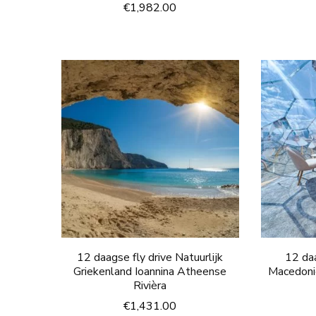
€
1,982.00
12 daagse fly drive Natuurlijk
12 da
Griekenland Ioannina Atheense
Macedoni
Rivièra
€
1,431.00