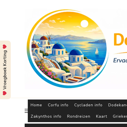
Vroegboek Korting
Home
Corfu info
Cycladen info
Dodekane
Zakynthos info
Rondreizen
Kaart
Grieke