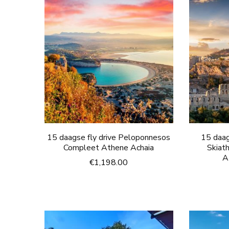
15 daagse fly drive Peloponnesos
15 daag
Compleet Athene Achaia
Skiat
A
€
1,198.00