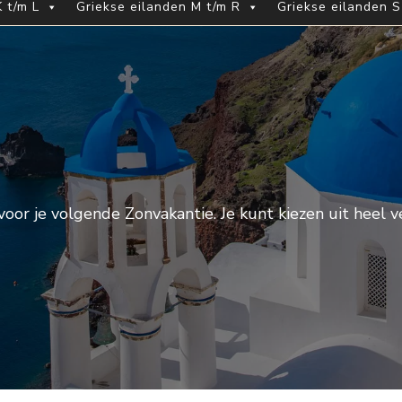
 t/m L
Griekse eilanden M t/m R
Griekse eilanden S
or je volgende Zonvakantie. Je kunt kiezen uit heel v