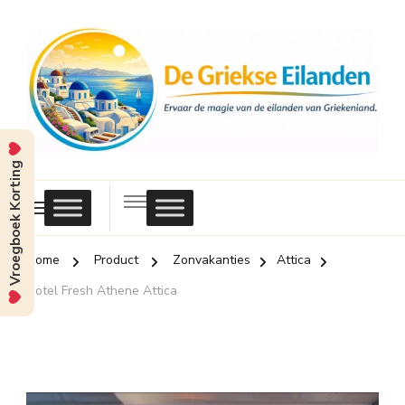
Vroegboek Korting
Griekse
Eilanden
Home
Product
Zonvakanties
Attica
Hotel Fresh Athene Attica