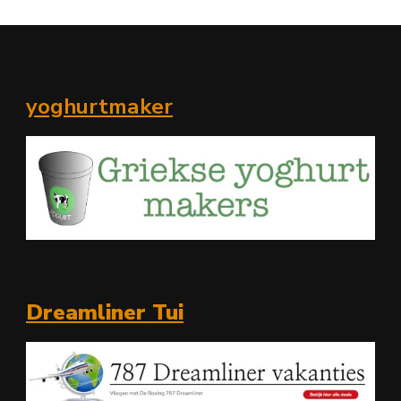
yoghurtmaker
Dreamliner Tui