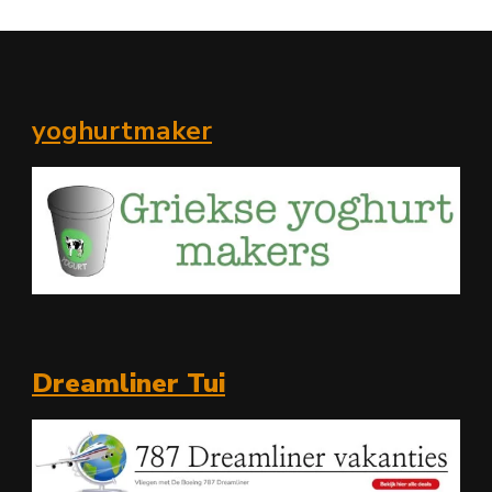
yoghurtmaker
Dreamliner Tui