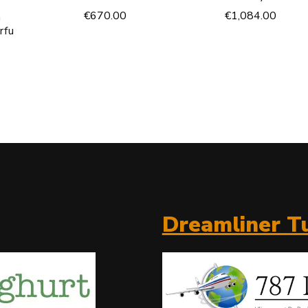
€
670.00
€
1,084.00
n
rfu
Dreamliner Tu