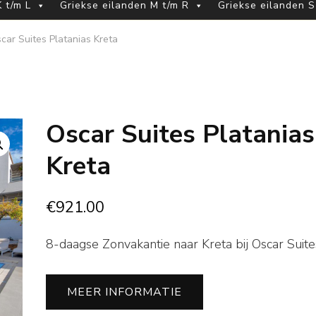
 t/m L
Griekse eilanden M t/m R
Griekse eilanden S
car Suites Platanias Kreta
Oscar Suites Platanias
Kreta
€
921.00
8-daagse Zonvakantie naar Kreta bij Oscar Suite
MEER INFORMATIE