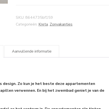
SKU:
8644735bf159
Categorieën:
Kreta
,
Zonvakanties
Aanvullende informatie
ks design. Zo kun je het beste deze appartementen
kpapillen verwennen. En bij het zwembad geniet je van de
.
Wandel zo het centrum in, De appartementen zijn tiptop,