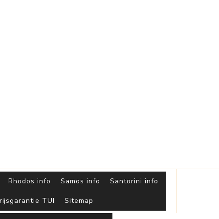
Griekse
Eilanden
Rhodos info
Samos info
Santorini info
rijsgarantie TUI
Sitemap