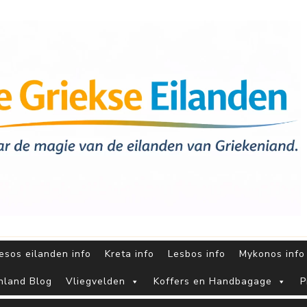
sos eilanden info
Kreta info
Lesbos info
Mykonos info
nland Blog
Vliegvelden
Koffers en Handbagage
P