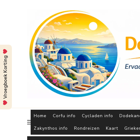
Vroegboek Korting
Home
Corfu info
Cycladen info
Dodekane
Zakynthos info
Rondreizen
Kaart
Grieke