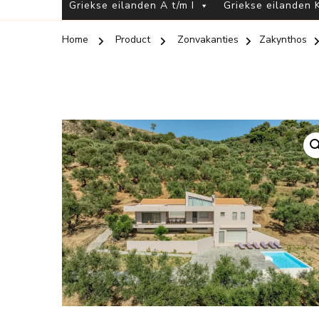
Griekse eilanden A t/m I
Griekse eilanden K
Home
Product
Zonvakanties
Zakynthos