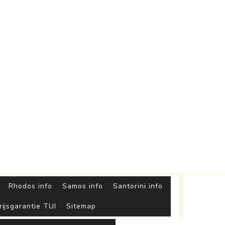
Griekse
Eilanden
Rhodos info
Samos info
Santorini info
rijsgarantie TUI
Sitemap