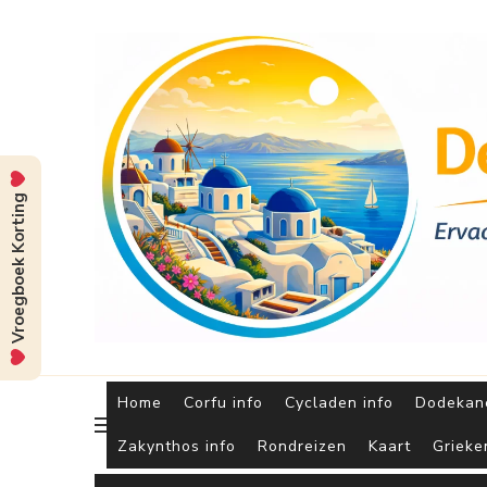
Vroegboek Korting
Home
Corfu info
Cycladen info
Dodekane
Zakynthos info
Rondreizen
Kaart
Grieke