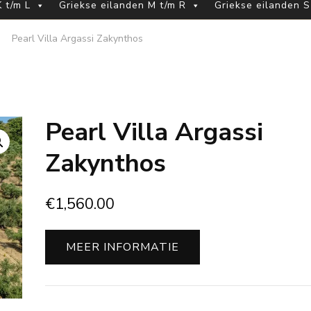
 t/m L
Griekse eilanden M t/m R
Griekse eilanden S
Pearl Villa Argassi Zakynthos
Pearl Villa Argassi
Zakynthos
€
1,560.00
MEER INFORMATIE