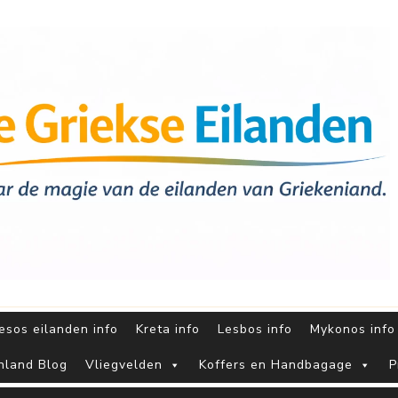
sos eilanden info
Kreta info
Lesbos info
Mykonos info
nland Blog
Vliegvelden
Koffers en Handbagage
P