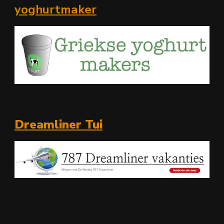
yoghurtmaker
Dreamliner Tui