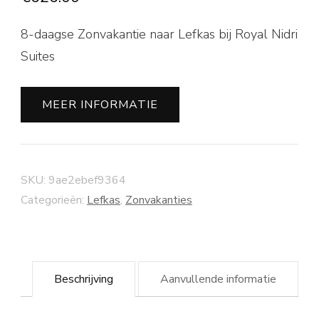
8-daagse Zonvakantie naar Lefkas bij Royal Nidri
Suites
MEER INFORMATIE
SKU:
9ae2ebef9364
Categorieën:
Lefkas
,
Zonvakanties
Beschrijving
Aanvullende informatie