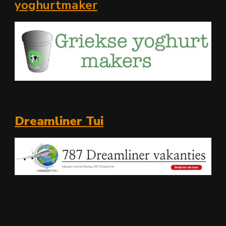
yoghurtmaker
Dreamliner Tui